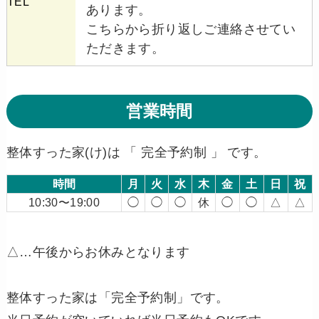
TEL
あります。
こちらから折り返しご連絡させてい
ただきます。
営業時間
整体すった家(け)は 「 完全予約制 」 です。
時間
月
火
水
木
金
土
日
祝
10:30〜19:00
◯
◯
◯
休
◯
◯
△
△
△…午後からお休みとなります
整体すった家は「完全予約制」です。