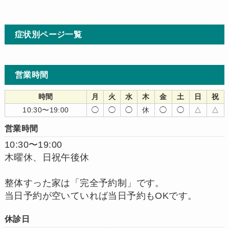
症状別ページ一覧
営業時間
時間
月
火
水
木
金
土
日
祝
10:30〜19:00
◯
◯
◯
休
◯
◯
△
△
営業時間
10:30〜19:00
木曜休、日祝午後休
整体すった家は「完全予約制」です。
当日予約が空いていれば当日予約もOKです。
休診日