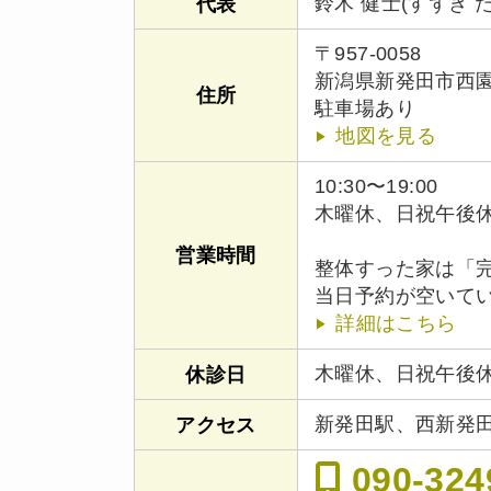
鈴木 健士(すずき 
代表
〒957-0058
新潟県新発田市西園町
住所
駐車場あり
地図を見る
10:30〜19:00
木曜休、日祝午後
営業時間
整体すった家は「
当日予約が空いて
詳細はこちら
木曜休、日祝午後
休診日
新発田駅、西新発
アクセス
090-324