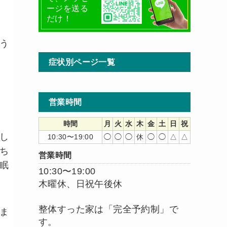
ージを送る
だけ！
う
症状別ページ一覧
営業時間
時間
月
火
水
木
金
土
日
祝
し
10:30〜19:00
◯
◯
◯
休
◯
◯
△
△
ち
営業時間
眠
10:30〜19:00
木曜休、日祝午後休
整体すった家は「完全予約制」で
ま
す。
。