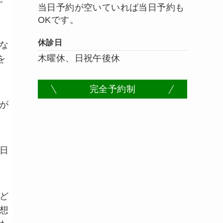
当日予約が空いていれば当日予約も
OKです。
休診日
な
木曜休、日祝午後休
を
完全予約制
が
日
ど
想