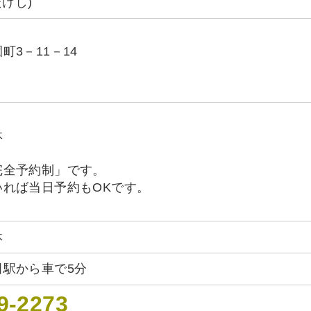
たけし)
3－11－14
休
完全予約制」です。
いれば当日予約もOKです。
休
田駅から車で5分
9-2273