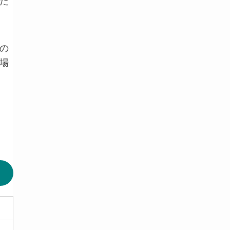
た
の
場