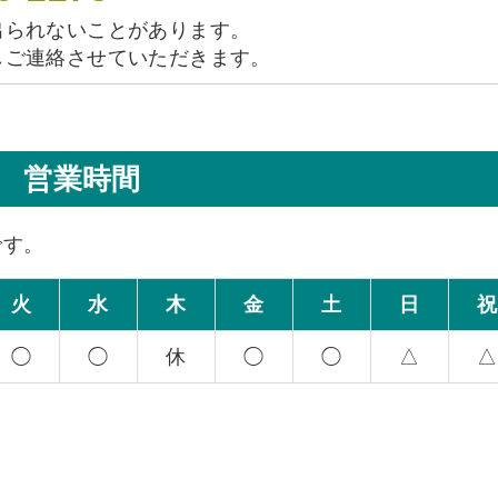
出られないことがあります。
しご連絡させていただきます。
営業時間
です。
火
水
木
金
土
日
祝
◯
◯
休
◯
◯
△
△