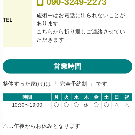
090-3249-2273
施術中はお電話に出られないことが
TEL
あります。
こちらから折り返しご連絡させてい
ただきます。
営業時間
整体すった家(け)は 「 完全予約制 」 です。
時間
月
火
水
木
金
土
日
祝
10:30〜19:00
◯
◯
◯
休
◯
◯
△
△
△…午後からお休みとなります