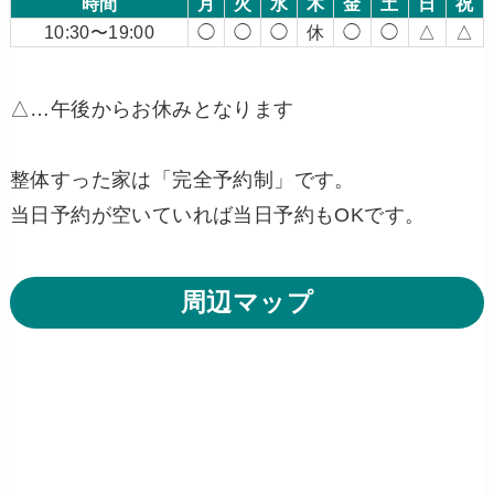
時間
月
火
水
木
金
土
日
祝
10:30〜19:00
◯
◯
◯
休
◯
◯
△
△
△…午後からお休みとなります
整体すった家は「完全予約制」です。
当日予約が空いていれば当日予約もOKです。
周辺マップ