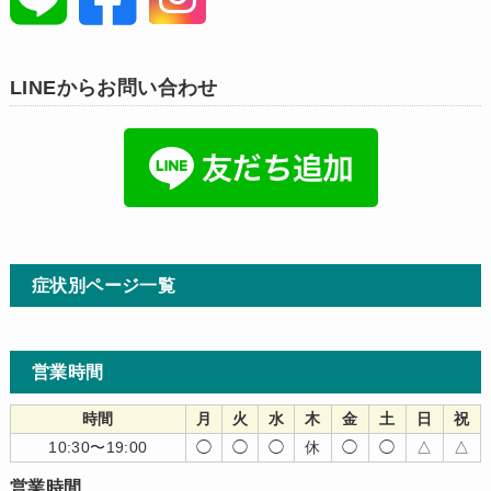
LINEからお問い合わせ
症状別ページ一覧
営業時間
時間
月
火
水
木
金
土
日
祝
10:30〜19:00
◯
◯
◯
休
◯
◯
△
△
営業時間