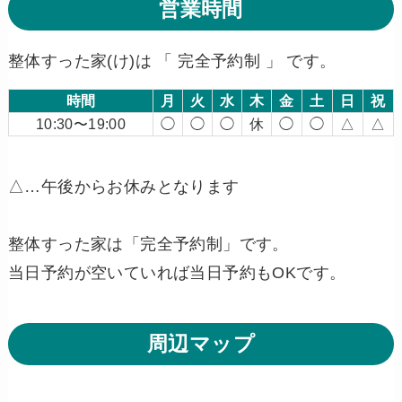
営業時間
整体すった家(け)は 「 完全予約制 」 です。
時間
月
火
水
木
金
土
日
祝
10:30〜19:00
◯
◯
◯
休
◯
◯
△
△
△…午後からお休みとなります
整体すった家は「完全予約制」です。
当日予約が空いていれば当日予約もOKです。
周辺マップ