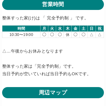
営業時間
整体すった家(け)は 「 完全予約制 」 です。
時間
月
火
水
木
金
土
日
祝
10:30〜19:00
◯
◯
◯
休
◯
◯
△
△
△…午後からお休みとなります
整体すった家は「完全予約制」です。
当日予約が空いていれば当日予約もOKです。
周辺マップ