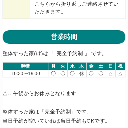
こちらから折り返しご連絡させてい
ただきます。
営業時間
整体すった家(け)は 「 完全予約制 」 です。
時間
月
火
水
木
金
土
日
祝
10:30〜19:00
◯
◯
◯
休
◯
◯
△
△
△…午後からお休みとなります
整体すった家は「完全予約制」です。
当日予約が空いていれば当日予約もOKです。